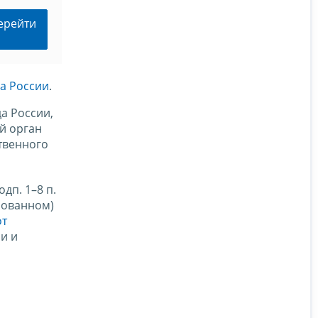
ерейти
а России
.
а России,
й орган
твенного
дп. 1–8 п.
рованном)
от
и и