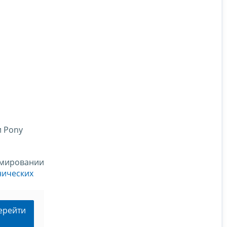
и Pony
рмировании
нических
ерейти