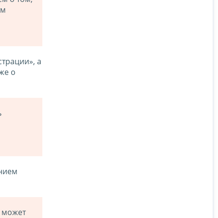
им
трации», а
же о
ь
ением
 может