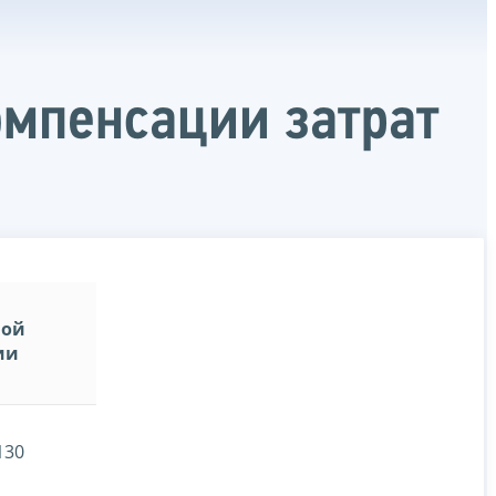
омпенсации затрат
ной
ии
130