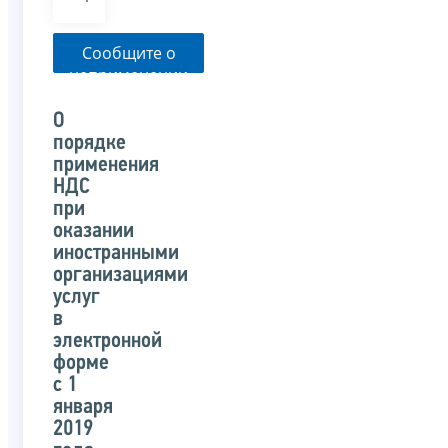
Сообщите о
неприменении
налоговым
органом
О
указанного
порядке
письма
применения
НДС
при
оказании
иностранными
организациями
услуг
в
электронной
форме
с 1
января
2019