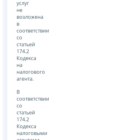
услуг
не
возложена
в
соответствии
со
статьей
174.2
Кодекса
на
налогового
агента.
В
соответствии
со
статьей
174.2
Кодекса
налоговыми
агентами