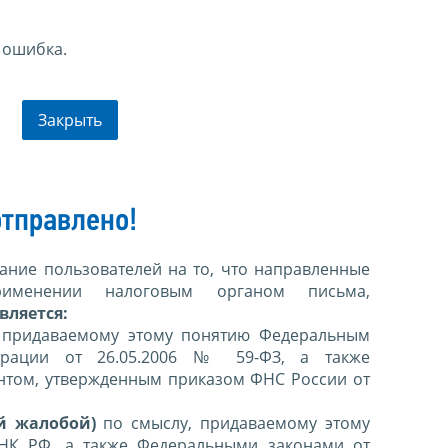
 ошибка.
Закрыть
тправлено!
ние пользователей на то, что направленные
именении налоговым органом письма,
вляется:
 придаваемому этому понятию Федеральным
ерации от 26.05.2006 № 59-ФЗ, а также
нтом, утвержденным приказом ФНС России от
й жалобой)
по смыслу, придаваемому этому
 НК РФ, а также Федеральными законами от