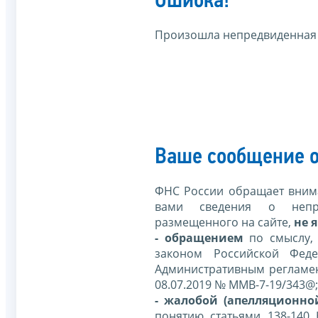
Ошибка!
Произошла непредвиденная
Ваше сообщение о
ФНС России обращает внима
вами сведения о непр
размещенного на сайте,
не я
- обращением
по смыслу,
законом Российской Фед
Административным регламе
08.07.2019 № ММВ-7-19/343@;
- жалобой (апелляционно
понятию статьями 138-140