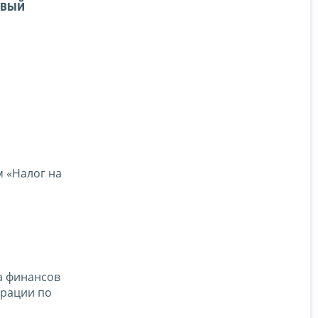
овый
 «Налог на
а финансов
арации по