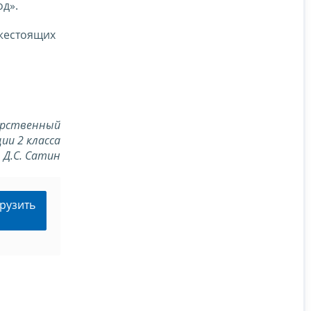
д».
ижестоящих
арственный
ии 2 класса
Д.С. Сатин
рузить