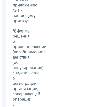
приложению
№ 1 к
настоящему
приказу;
б) форму
решения
о
приостановлении
(возобновлении)
действия,
(об
аннулировании)
свидетельства
о
регистрации
организации,
совершающей
операции
с