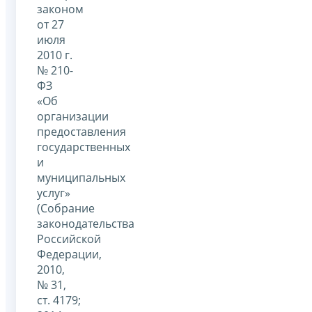
законом
от 27
июля
2010 г.
№ 210-
ФЗ
«Об
организации
предоставления
государственных
и
муниципальных
услуг»
(Собрание
законодательства
Российской
Федерации,
2010,
№ 31,
ст. 4179;