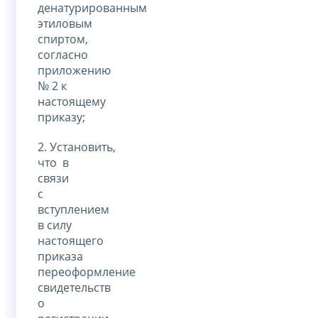
денатурированным
этиловым
спиртом,
согласно
приложению
№ 2 к
настоящему
приказу;
2. Установить,
что в
связи
с
вступлением
в силу
настоящего
приказа
переоформление
свидетельств
о