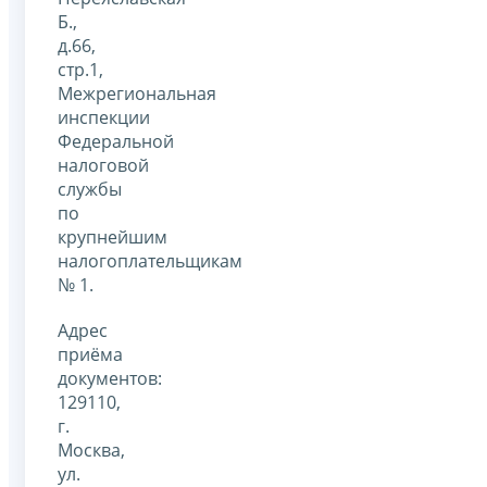
Б.,
д.66,
стр.1,
Межрегиональная
инспекции
Федеральной
налоговой
службы
по
крупнейшим
налогоплательщикам
№ 1.
Адрес
приёма
документов:
129110,
г.
Москва,
ул.