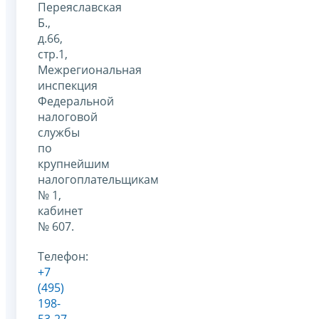
Переяславская
Б.,
д.66,
стр.1,
Межрегиональная
инспекция
Федеральной
налоговой
службы
по
крупнейшим
налогоплательщикам
№ 1,
кабинет
№ 607.
Телефон:
+7
(495)
198-
53-27