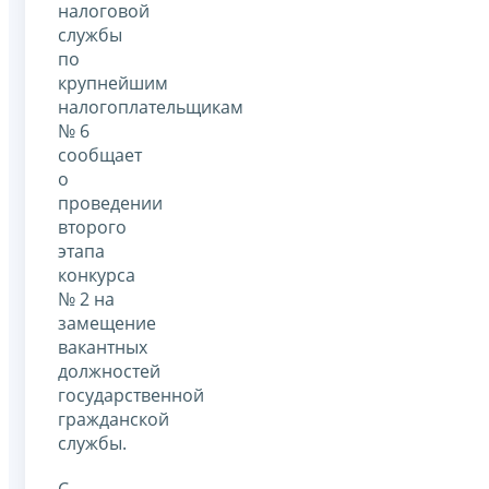
налоговой
службы
по
крупнейшим
налогоплательщикам
№ 6
сообщает
о
проведении
второго
этапа
конкурса
№ 2 на
замещение
вакантных
должностей
государственной
гражданской
службы.
С