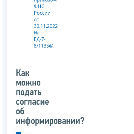
ФНС
России
от
30.11.2022
№
ЕД-7-
8/1135@
.
Как
можно
подать
согласие
об
информировании?