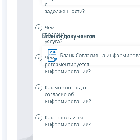
о
задолженности?
Чем
полезна
Бланки документов
услуга?
Бланк Согласия на информиров
Чем
регламентируется
информирование?
Как можно подать
согласие об
информировании?
Как проводится
информирование?