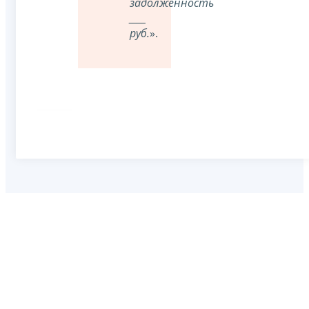
задолженность
____
руб.
».