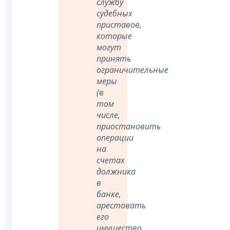
службу
судебных
приставов,
которые
могут
принять
ограничительные
меры
(в
том
числе,
приостановить
операции
на
счетах
должника
в
банке,
арестовать
его
имущество,