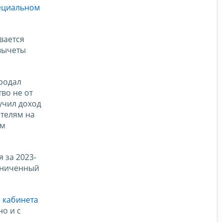
ециальном
вается
 вычеты
продал
во не от
лучил доход
телям на
им
 за 2023-
раниченный
 кабинета
но и с