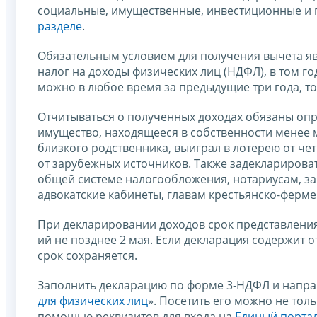
социальные, имущественные, инвестиционные и 
разделе
.
Обязательным условием для получения вычета явл
налог на доходы физических лиц (НДФЛ), в том го
можно в любое время за предыдущие три года, то е
Отчитываться о полученных доходах обязаны опре
имущество, находящееся в собственности менее м
близкого родственника, выиграл в лотерею от чет
от зарубежных источников. Также задеклариров
общей системе налогообложения, нотариусам, з
адвокатские кабинеты, главам крестьянско-ферме
При декларировании доходов срок представления д
ий не позднее 2 мая. Если декларация содержит о
срок сохраняется.
Заполнить декларацию по форме 3-НДФЛ и напра
для физических лиц
». Посетить его можно не тол
помощью реквизитов для входа на
Единый портал