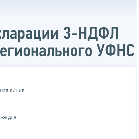
екларации 3-НДФЛ
регионального УФНС
ная линия
кже для
,