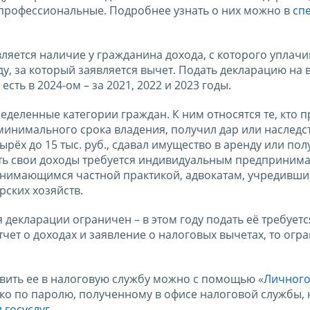
профессиональные. Подробнее узнать о них можно в
сп
яется наличие у гражданина дохода, с которого уплачи
ду, за который заявляется вычет. Подать декларацию на
сть в 2024-ом – за 2021, 2022 и 2023 годы.
деленные категории граждан. К ним относятся те, кто 
инимального срока владения, получил дар или наследст
ырёх до 15 тыс. руб., сдавал имущество в аренду или по
ать свои доходы требуется индивидуальным предпринима
анимающимся частной практикой, адвокатам, учредивш
рских хозяйств.
екларации ограничен – в этом году подать её требуется
тчет о доходах и заявление о налоговых вычетах, то ог
вить ее в налоговую службу можно с помощью «
Личного
ько по паролю, полученному в офисе налоговой службы, 
 госуслуг
.