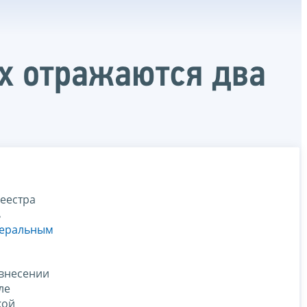
ах отражаются два
реестра
ь
еральным
 внесении
ле
кой