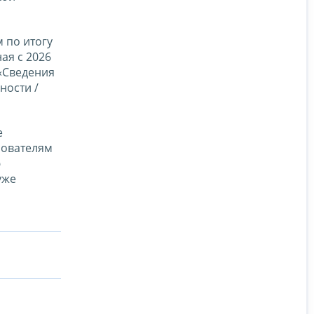
 по итогу
ая с 2026
«Сведения
ности /
е
зователям
ю
уже