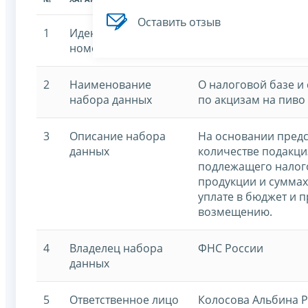
Оставить отзыв
1
Идентификационный
7707329152-beer
номер
2
Наименование
О налоговой базе и
набора данных
по акцизам на пиво
3
Описание набора
На основании предс
данных
количестве подакци
подлежащего налог
продукции и суммах
уплате в бюджет и 
возмещению.
4
Владелец набора
ФНС России
данных
5
Ответственное лицо
Колосова Альбина 