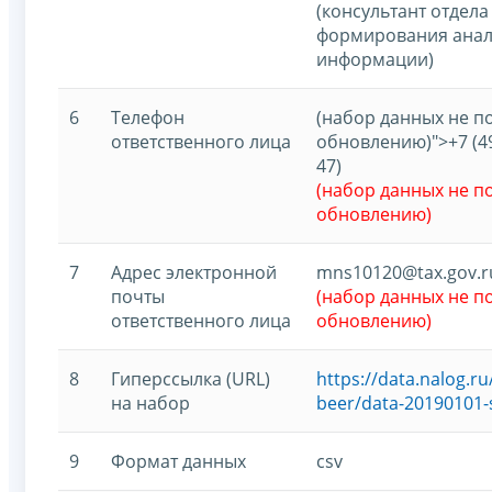
(консультант отдел
формирования анал
информации)
6
Телефон
(набор данных не 
ответственного лица
обновлению)">+7 (495
47)
(набор данных не 
обновлению)
7
Адрес электронной
mns10120@tax.gov.r
почты
(набор данных не 
ответственного лица
обновлению)
8
Гиперссылка (URL)
https://data.nalog.
на набор
beer/data-20190101-
9
Формат данных
csv