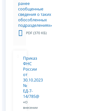
ранее
сообщенные
сведения о таких
обособленных
подразделениях»
PDF (370 КБ)
Приказ
ФНС
России
от
30.10.2023
№
ЕД-7-
14/785@
«
О
внесении