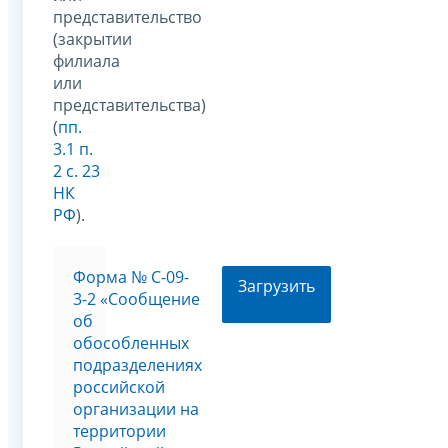
представительство
(закрытии
филиала
или
представительства)
(
пп.
3.1 п.
2 с. 23
НК
РФ
).
Форма № С-09-
Загрузить
3-2 «Сообщение
об
обособленных
подразделениях
российской
организации на
территории