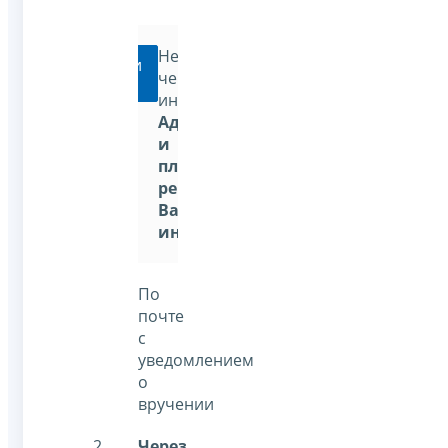
Непосредственно
Перейти
через
инспекцию:
Адрес
и
платежные
реквизиты
Вашей
инспекции
По
почте
с
уведомлением
о
вручении
Через