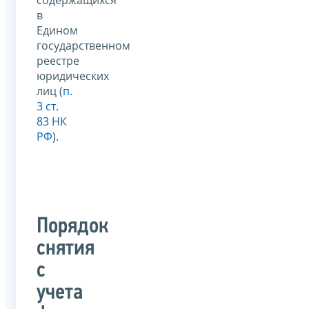
в
Едином
государственном
реестре
юридических
лиц (
п.
3 ст.
83 НК
РФ
).
Порядок
снятия
с
учета