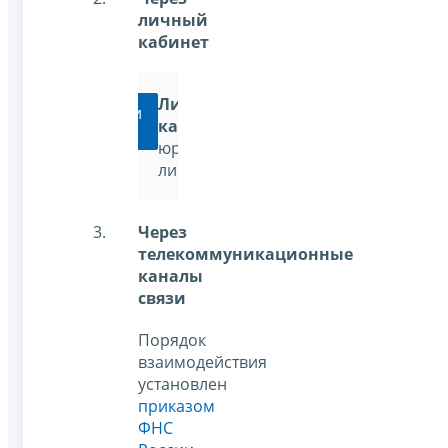
личный
кабинет
Личный
Перейти
кабинет
юридического
лица
Через
телекоммуникационные
каналы
связи
Порядок
взаимодействия
установлен
приказом
ФНС