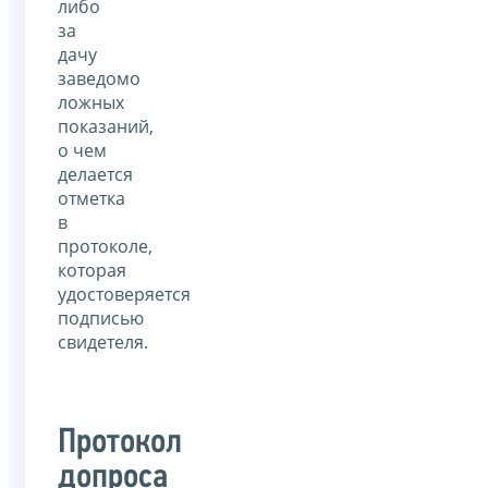
либо
за
дачу
заведомо
ложных
показаний,
о чем
делается
отметка
в
протоколе,
которая
удостоверяется
подписью
свидетеля.
Протокол
допроса