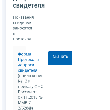
свидетеля
Показания
свидетеля
заносятся
в
протокол.
Форма
Скачать
Протокола
допроса
свидетеля
(приложение
№ 13 к
приказу ФНС
России от
07.11.2018 №
ММВ-7-
2/628@)