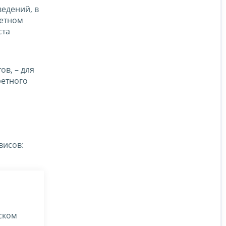
едений, в
ретном
ста
в, – для
ретного
висов:
ском