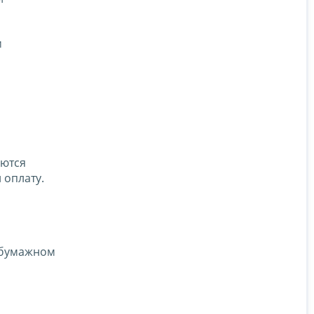
м
яются
 оплату.
а бумажном