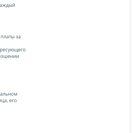
каждый
 платы за
ересующего
тношении
уальном
ца, его