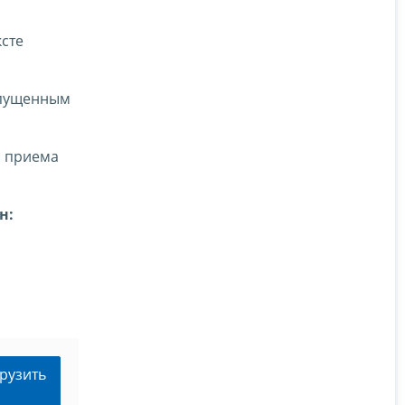
сте
опущенным
я приема
н:
рузить