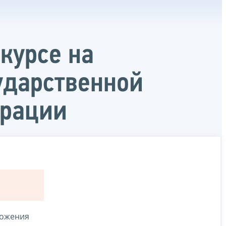
курсе на
ударственной
ерации
ложения