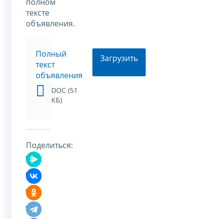
полном
тексте
объявления.
Полный
Загрузить
текст
объявления
DOC (51
КБ)
Поделиться: