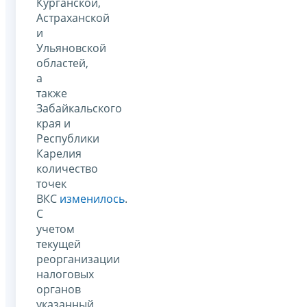
Курганской,
Астраханской
и
Ульяновской
областей,
а
также
Забайкальского
края и
Республики
Карелия
количество
точек
ВКС
изменилось
.
С
учетом
текущей
реорганизации
налоговых
органов
указанный