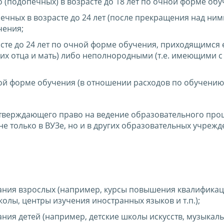
(подопечных) в возрасте до 18 лет по очной форме обу
чных в возрасте до 24 лет (после прекращения над ним
чения;
асте до 24 лет по очной форме обучения, приходящимся 
х отца и мать) либо неполнородными (т.е. имеющими с
ной форме обучения (в отношении расходов по обучению
тверждающего право на ведение образовательного проц
е только в ВУЗе, но и в других образовательных учрежде
ания взрослых (например, курсы повышения квалификац
олы, центры изучения иностранных языков и т.п.);
ния детей (например, детские школы искусств, музыкал