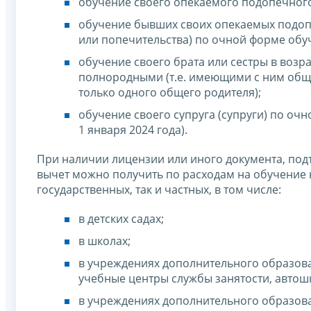
обучение своего опекаемого подопечного 
обучение бывших своих опекаемых подопе
или попечительства) по очной форме обу
обучение своего брата или сестры в возр
полнородными (т.е. имеющими с ним общи
только одного общего родителя);
обучение своего супруга (супруги) по оч
1 января 2024 года).
При наличии лицензии или иного документа, под
вычет можно получить по расходам на обучение н
государственных, так и частных, в том числе:
в детских садах;
в школах;
в учреждениях дополнительного образов
учебные центры службы занятости, автошк
в учреждениях дополнительного образова