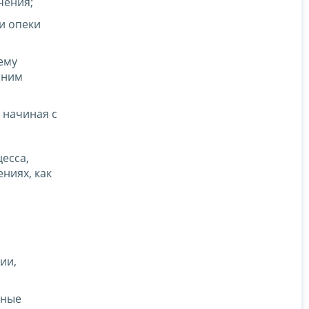
чения;
и опеки
ему
 ним
 начиная с
есса,
ниях, как
ии,
ьные