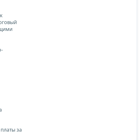
к
логовый
ющими
о-
а
 платы за