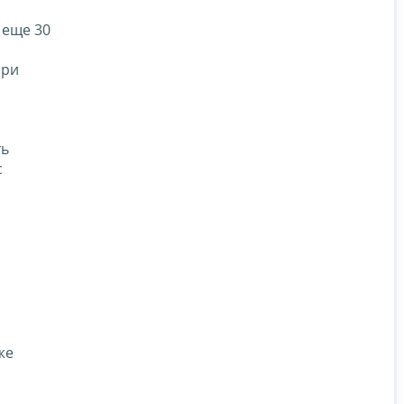
 еще 30
при
ть
с
же