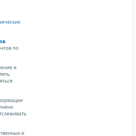
зических
ов
ентов по
ление и
лять
яться
нформации
олнено
отслеживать
твенных и