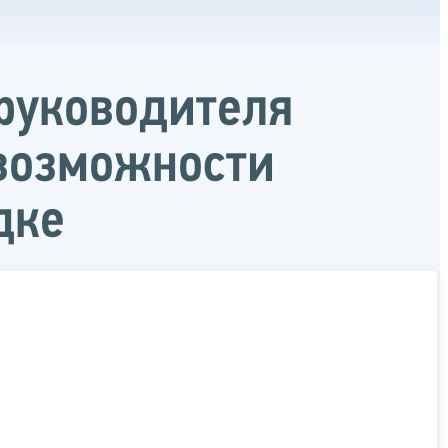
 руководителя
 возможности
дке