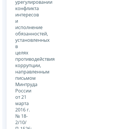
урегулировании
конфликта
интересов
и
исполнение
обязанностей,
установленных
в
целях
противодействия
коррупции,
направленным
письмом
Минтруда
России
от 21
марта
2016 г.
№ 18-
2/10/
П-1526;