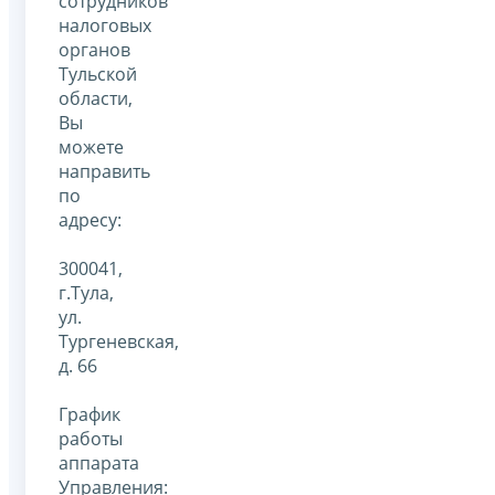
сотрудников
налоговых
органов
Тульской
области,
Вы
можете
направить
по
адресу:
300041,
г.Тула,
ул.
Тургеневская,
д. 66
График
работы
аппарата
Управления: