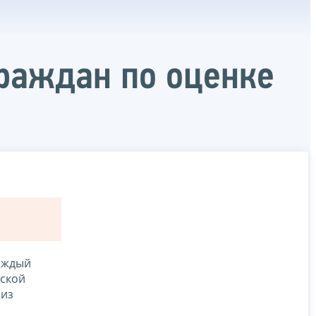
граждан по оценке
аждый
ьской
 из