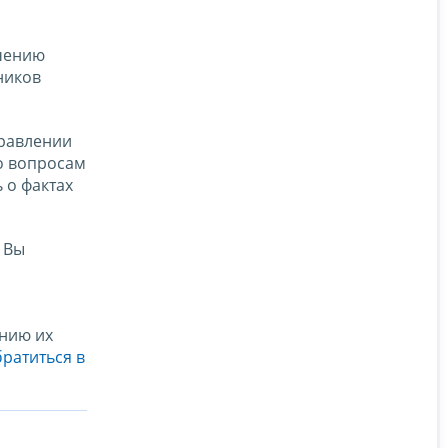
ечению
ников
правлении
о вопросам
 о фактах
 Вы
анию их
ратиться в