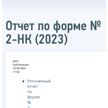
Отчет по форме №
2-НК (2023)
Дата
публикации:
16.09.2024
17:42
Уточненный
отчет
по
форме
№
2-