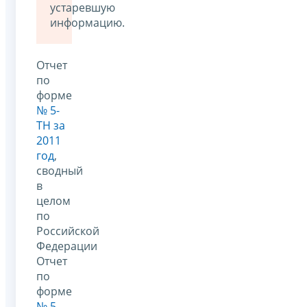
устаревшую
информацию.
Отчет
по
форме
№ 5-
ТН за
2011
год
,
сводный
в
целом
по
Российской
Федерации
Отчет
по
форме
№ 5-