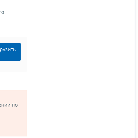
го
рузить
ении по