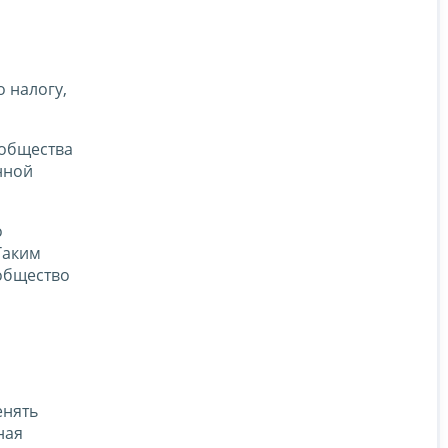
 налогу,
 общества
нной
о
Таким
 общество
енять
ная