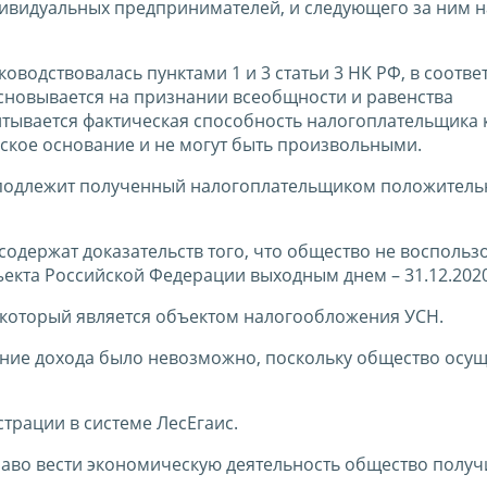
дивидуальных предпринимателей, и следующего за ним 
водствовалась пунктами 1 и 3 статьи 3 НК РФ, в соответ
основывается на признании всеобщности и равенства
тывается фактическая способность налогоплательщика к
ское основание и не могут быть произвольными.
подлежит полученный налогоплательщиком положител
одержат доказательств того, что общество не воспольз
кта Российской Федерации выходным днем – 31.12.2020
, который является объектом налогообложения УСН.
чение дохода было невозможно, поскольку общество осущ
трации в системе ЛесЕгаис.
 право вести экономическую деятельность общество получ