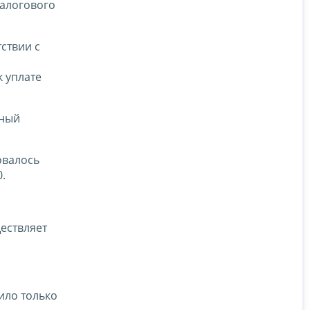
налогового
ствии с
 уплате
ьный
овалось
.
ествляет
ило только