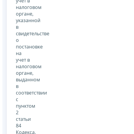
учет в
налоговом
органе,
указанной
в
свидетельстве
о
постановке
на
учет в
налоговом
органе,
выданном
в
соответствии
с
пунктом
2
статьи
84
Кодекса.