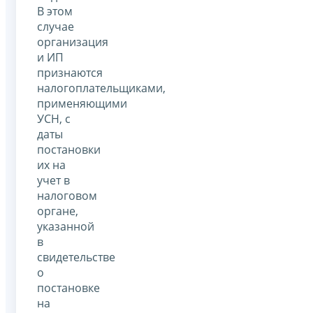
В этом
случае
организация
и ИП
признаются
налогоплательщиками,
применяющими
УСН, с
даты
постановки
их на
учет в
налоговом
органе,
указанной
в
свидетельстве
о
постановке
на