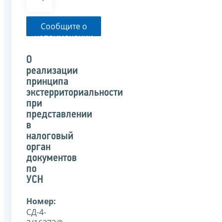
Сообщите о
неприменении
налоговым
органом
О
указанного
реализации
письма
принципа
экстерриториальности
при
представлении
в
налоговый
орган
документов
по
УСН
Номер:
СД-4-