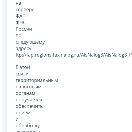
на
сервере
ФАП
ФНС
России
по
следующему
адресу:
ftp://fap.regions.tax.nalog.ru/AisNalog3/AisNalog
В этой
связи
территориальным
налоговым
органам
поручается
обеспечить
прием
и
обработку
указанных