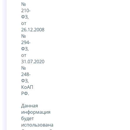
№
210-
ФЗ,
от
26.12.2008
№
294-
ФЗ,
от
31.07.2020
№
248-
ФЗ,
КоАП
РФ.
Данная
информация
будет
использована