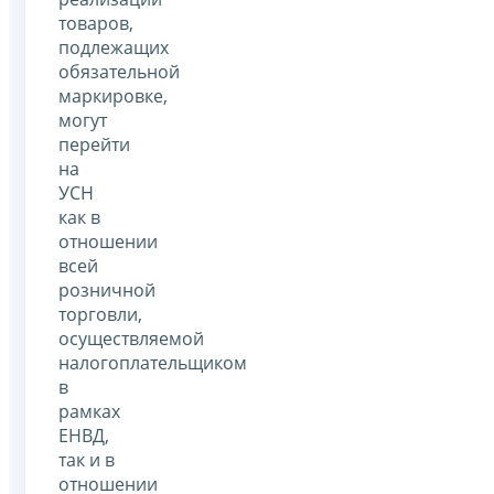
товаров,
подлежащих
обязательной
маркировке,
могут
перейти
на
УСН
как в
отношении
всей
розничной
торговли,
осуществляемой
налогоплательщиком
в
рамках
ЕНВД,
так и в
отношении