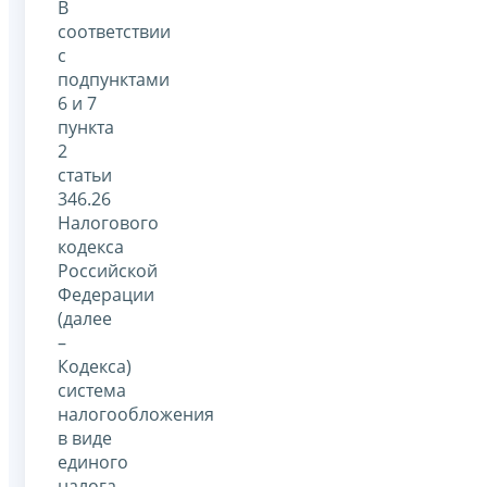
В
соответствии
с
подпунктами
6 и 7
пункта
2
статьи
346.26
Налогового
кодекса
Российской
Федерации
(далее
–
Кодекса)
система
налогообложения
в виде
единого
налога