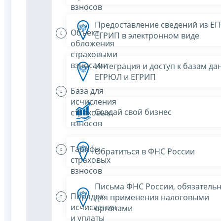
взносов
Предоставление сведений из Е
Объект
ЕГРИП в электронном виде
обложения
страховыми
взносами
Интеграция и доступ к базам да
ЕГРЮЛ и ЕГРИП
База для
исчисления
Создай свой бизнес
страховых
взносов
Тарифы
Обратиться в ФНС России
страховых
взносов
Письма ФНС России, обязатель
Порядок
для применения налоговыми
исчисления
органами
и уплаты