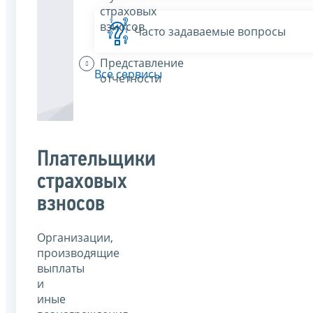
страховых
взносов
Часто задаваемые вопросы
Представление
Все сервисы
отчетности
Плательщики
страховых
взносов
Организации,
производящие
выплаты
и
иные