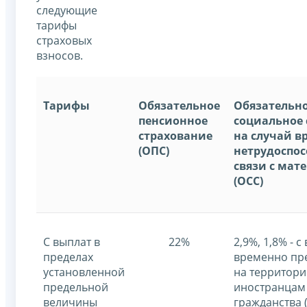
следующие
тарифы
страховых
взносов.
Тарифы
Обязательное
Обязательн
пенсионное
социальное 
страхование
на случай 
(ОПС)
нетрудоспос
связи с мат
(ОСС)
С выплат в
22%
2,9%, 1,8% - с
пределах
временно п
установленной
на территор
предельной
иностранцам 
величины
гражданства 