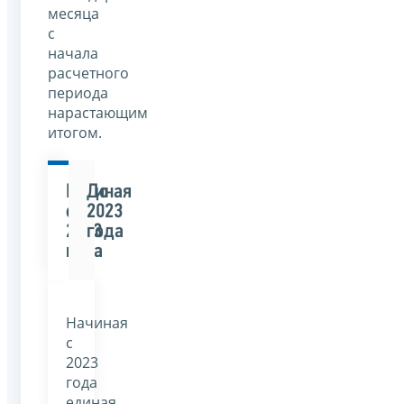
месяца
с
начала
расчетного
периода
нарастающим
итогом.
Начиная
До
с
2023
2023
года
года
Начиная
с
2023
года
единая