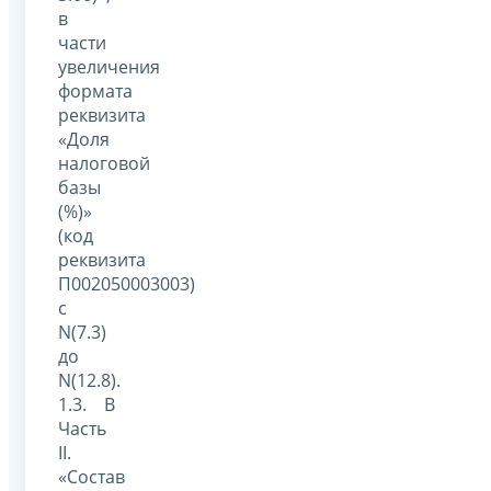
в
части
увеличения
формата
реквизита
«Доля
налоговой
базы
(%)»
(код
реквизита
П002050003003)
с
N(7.3)
до
N(12.8).
1.3. В
Часть
II.
«Состав