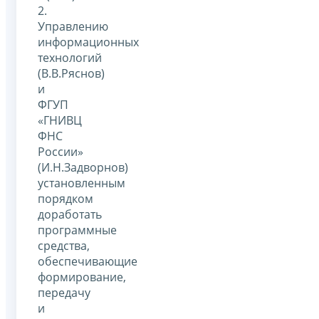
2.
Управлению
информационных
технологий
(В.В.Ряснов)
и
ФГУП
«ГНИВЦ
ФНС
России»
(И.Н.Задворнов)
установленным
порядком
доработать
программные
средства,
обеспечивающие
формирование,
передачу
и