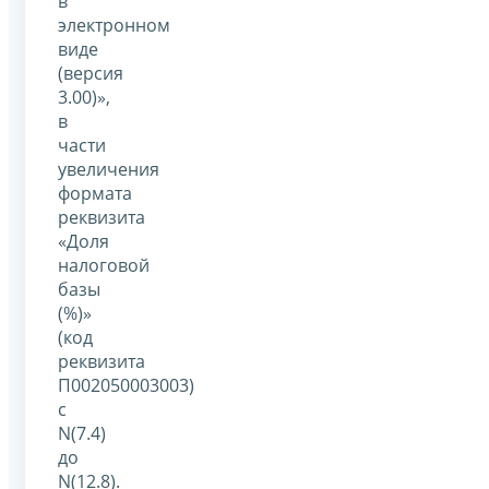
в
электронном
виде
(версия
3.00)»,
в
части
увеличения
формата
реквизита
«Доля
налоговой
базы
(%)»
(код
реквизита
П002050003003)
с
N(7.4)
до
N(12.8).