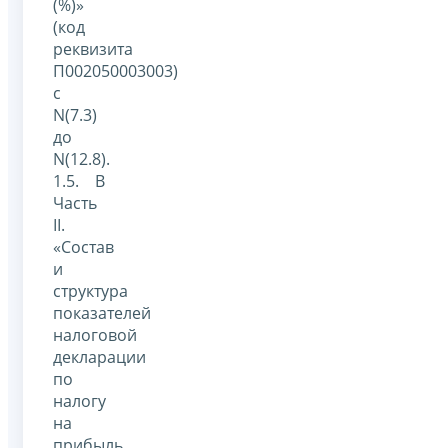
(%)»
(код
реквизита
П002050003003)
с
N(7.3)
до
N(12.8).
1.5. В
Часть
II.
«Состав
и
структура
показателей
налоговой
декларации
по
налогу
на
прибыль