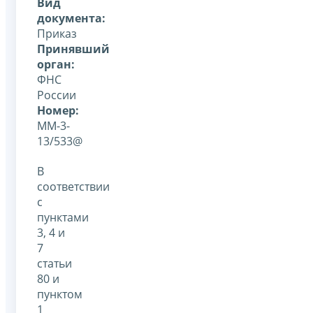
Вид
документа:
Приказ
Принявший
орган:
ФНС
России
Номер:
ММ-3-
13/533@
В
соответствии
с
пунктами
3, 4 и
7
статьи
80 и
пунктом
1