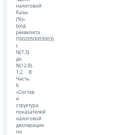
налоговой
базы
(%)»
(код
реквизита
П002050003003)
с
N(7.3)
до
N(12.8).
1.2. В
Часть
II.
«Состав
и
структура
показателей
налоговой
декларации
по