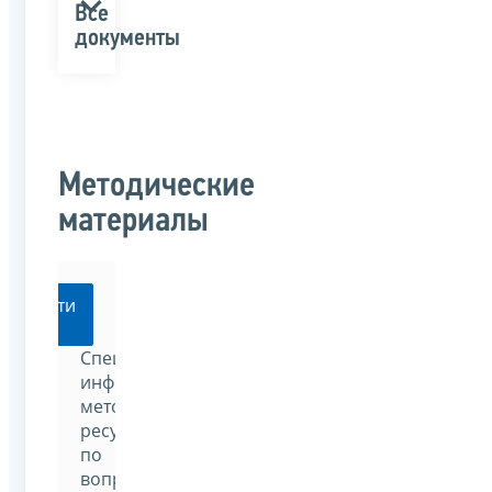
Все
документы
Методические
материалы
Перейти
Специализированный
информационно-
методический
ресурс
по
вопросам