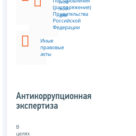
Постановления
Президента
(распоряжения)
Российской
Правительства
Федерации
Российской
Федерации
Иные
правовые
акты
Антикоррупционная
экспертиза
В
целях