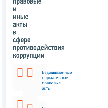
правовые
и
иные
акты
в
сфере
противодействия
коррупции
Федеральные
Ведомственные
законы
нормативные
правовые
акты
Указы