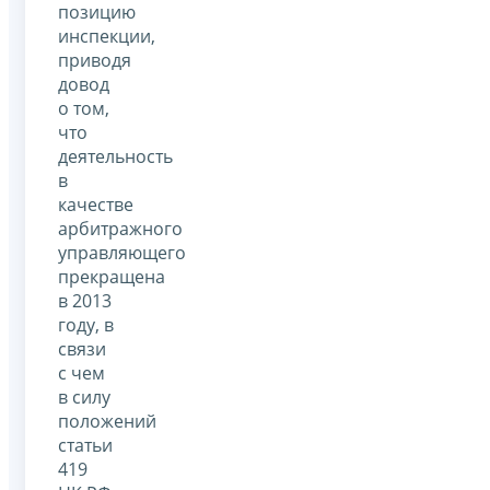
позицию
инспекции,
приводя
довод
о том,
что
деятельность
в
качестве
арбитражного
управляющего
прекращена
в 2013
году, в
связи
с чем
в силу
положений
статьи
419