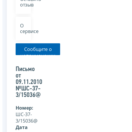
отзыв
О
сервисе
Сообщите о
неприменении
налоговым
органом
Письмо
указанного
от
письма
09.11.2010
№ШС-37-
3/15036@
Номер:
ШС-37-
3/15036@
Дата