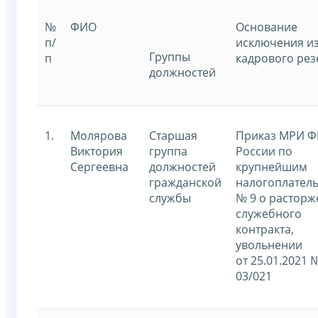
№
ФИО
Основание
п/
исключения и
Группы
п
кадрового рез
должностей
1.
Молярова
Старшая
Приказ МРИ 
Виктория
группа
России по
Сергеевна
должностей
крупнейшим
гражданской
налогоплател
службы
№ 9 о растор
служебного
контракта,
увольнении
от 25.01.2021 
03/021