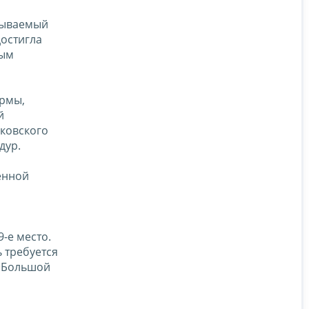
азываемый
достигла
рым
ормы,
й
ковского
дур.
енной
-е место.
 требуется
 «Большой