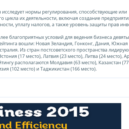
 Он исследует нормы регулирования, способствующие или
о цикла их деятельности, включая создание предприяти
ости, уплату налогов, а также уровень защиты прав инв
лее благоприятных условий для ведения бизнеса девяты
рейтинга вошли: Новая Зеландия, Гонконг, Дания, Южная
стралия. Из стран постсоветского пространства лидиру
стония (17 место), Латвия (23 место), Литва (24 место), А
йтингу располагаются Молдавия (63 место), Казахстан (77
изия (102 место) и Таджикистан (166 место).