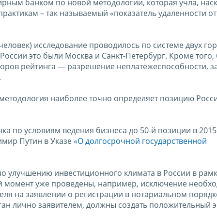
ирным банком по новой методологии, которая учла, нас
рактикам – так называемый «показатель удаленности от
 человек) исследование проводилось по системе двух го
 России это были Москва и Санкт-Петербург. Кроме того,
торов рейтинга — разрешение неплатежеспособности, з
.
 методология наиболее точно определяет позицию Росс
ка по условиям ведения бизнеса до 50-й позиции в 2015 
димир Путин в Указе
«О долгосрочной государственной
о улучшению инвестиционного климата в России в рамк
й момент уже проведены, например, исключение необх
еля на заявлении о регистрации в нотариальном порядке
ан лично заявителем, должны создать положительный э