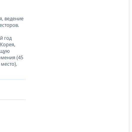
я, ведение
есторов.
й год
 Корея,
ющую
рмения (45
 место),