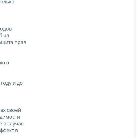
колько
родов
 был
ащита прав
ию в
году и до
ах своей
одимости
 в случае
ффект в