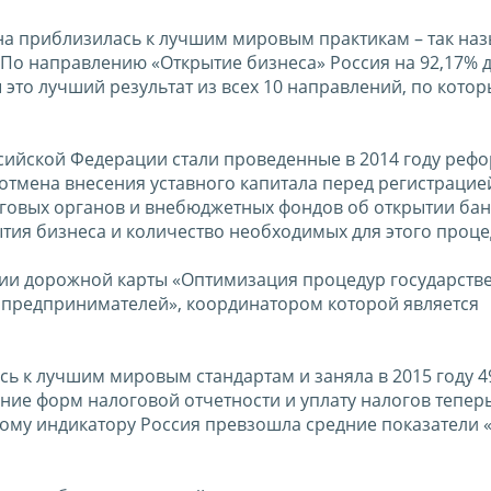
рана приблизилась к лучшим мировым практикам – так н
 По направлению «Открытие бизнеса» Россия на 92,17% 
 это лучший результат из всех 10 направлений, по кото
ийской Федерации стали проведенные в 2014 году реф
отмена внесения уставного капитала перед регистрацие
говых органов и внебюджетных фондов об открытии бан
ытия бизнеса и количество необходимых для этого проце
ии дорожной карты «Оптимизация процедур государств
 предпринимателей», координатором которой является
сь к лучшим мировым стандартам и заняла в 2015 году 49
ние форм налоговой отчетности и уплату налогов теперь
этому индикатору Россия превзошла средние показатели