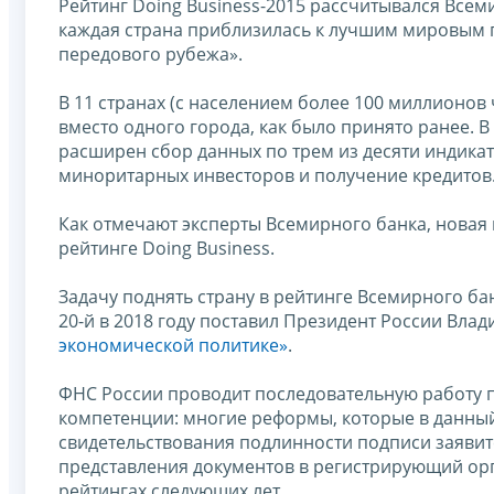
Рейтинг Doing Business-2015 рассчитывался Всем
каждая страна приблизилась к лучшим мировым п
передового рубежа».
В 11 странах (с населением более 100 миллионов
вместо одного города, как было принято ранее. В
расширен сбор данных по трем из десяти индика
миноритарных инвесторов и получение кредитов
Как отмечают эксперты Всемирного банка, новая
рейтинге Doing Business.
Задачу поднять страну в рейтинге Всемирного бан
20-й в 2018 году поставил Президент России Вла
экономической политике»
.
ФНС России проводит последовательную работу п
компетенции: многие реформы, которые в данны
свидетельствования подлинности подписи заявит
представления документов в регистрирующий орг
рейтингах следующих лет.