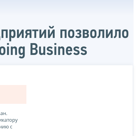
дприятий позволило
oing Business
ан.
икатору
нию с