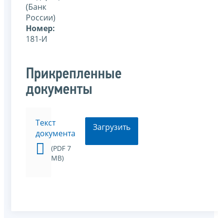
(Банк
России)
Номер:
181-И
Прикрепленные
документы
Текст
Загрузить
документа
(PDF 7
MB)