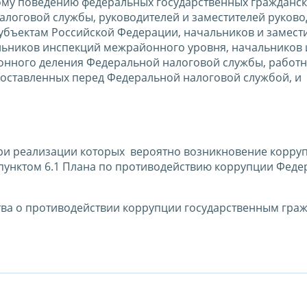
му поведению федеральных государственных гражданс
логовой службы, руководителей и заместителей руково
убъектам Российской Федерации, начальников и замест
льников инспекций межрайонного уровня, начальников
йонного деления Федеральной налоговой службы, работ
поставленных перед Федеральной налоговой службой, и
при реализации которых вероятно возникновение корр
дпунктом 6.1 Плана по противодействию коррупции Фед
тва о противодействии коррупции государственным гра