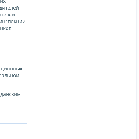
ких
дителей
ителей
 инспекций
ников
упционных
еральной
жданским