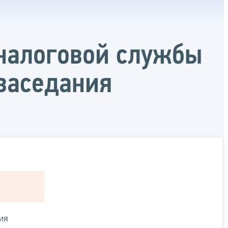
налоговой службы
 заседания
ия