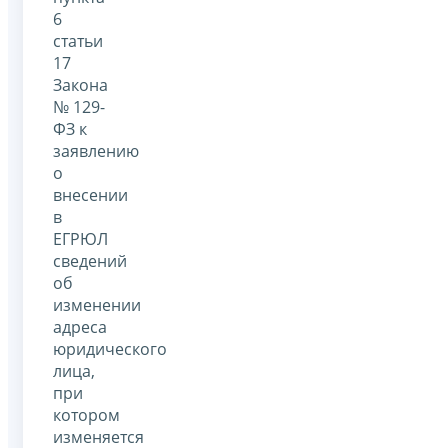
6
статьи
17
Закона
№ 129-
ФЗ к
заявлению
о
внесении
в
ЕГРЮЛ
сведений
об
изменении
адреса
юридического
лица,
при
котором
изменяется