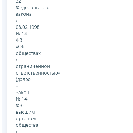
32
Федерального
закона
от
08.02.1998
№ 14-
ФЗ
«Об
обществах
с
ограниченной
ответственностью»
(далее
–
Закон
№ 14-
ФЗ)
высшим
органом
общества
с