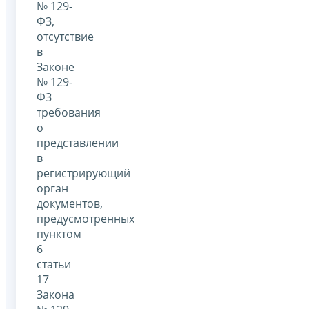
№ 129-
ФЗ,
отсутствие
в
Законе
№ 129-
ФЗ
требования
о
представлении
в
регистрирующий
орган
документов,
предусмотренных
пунктом
6
статьи
17
Закона