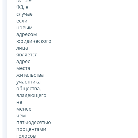
№ 129-
ФЗ, в
случае
если
новым
адресом
юридического
лица
является
адрес
места
жительства
участника
общества,
владеющего
не
менее
чем
пятьюдесятью
процентами
голосов