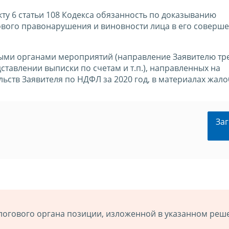
кту 6 статьи 108 Кодекса обязанность по доказыванию
гового правонарушения и виновности лица в его соверше
выми органами мероприятий (направление Заявителю тр
ставлении выписки по счетам и т.п.), направленных на
ьств Заявителя по НДФЛ за 2020 год, в материалах жал
Заг
логового органа позиции, изложенной в указанном реш