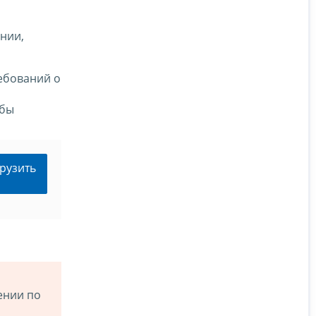
нии,
ебований о
обы
рузить
ении по