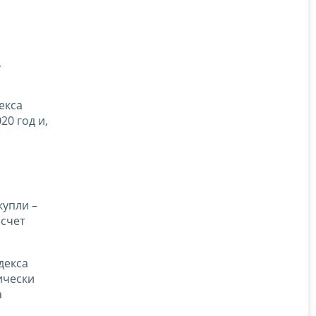
,
екса
20 год и,
купли –
счет
декса
ически
а