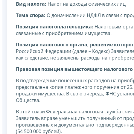
Вид налога:
Налог на доходы физических лиц
Тема спора:
О доначислении НДФЛ в связи с пр
Позиция налогоплательщика:
Налоговым орган
связанные с приобретением имущества.
Позиция налогового органа, решение которог
Российской Федерации (далее – Кодекс) Заявител
как следствие, не заявлены расходы на приобрет
Правовая позиция вышестоящего налогового 
В подтверждение понесенных расходов на приоб
представлена копия платежного поручения от 25.
продажи имущества. В свою очередь, ФНС устан
Общества.
В этой связи Федеральная налоговая служба счита
Заявитель вправе уменьшить полученный от прода
произведенных и документально подтвержденных
(54 500 000 рублей).