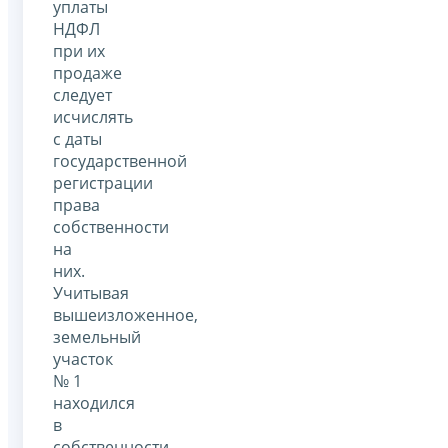
уплаты
НДФЛ
при их
продаже
следует
исчислять
с даты
государственной
регистрации
права
собственности
на
них.
Учитывая
вышеизложенное,
земельный
участок
№ 1
находился
в
собственности