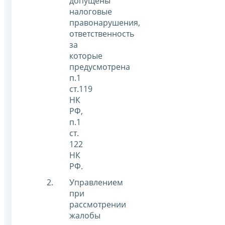
допущены
налоговые
правонарушения,
ответственность
за
которые
предусмотрена
п.1
ст.119
НК
РФ,
п.1
ст.
122
НК
РФ.
Управлением
при
рассмотрении
жалобы