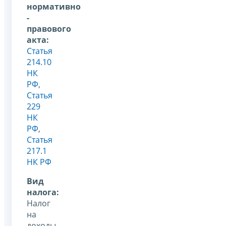
нормативно
-
правового
акта:
Статья
214.10
НК
РФ
,
Статья
229
НК
РФ
,
Статья
217.1
НК РФ
Вид
налога:
Налог
на
доходы