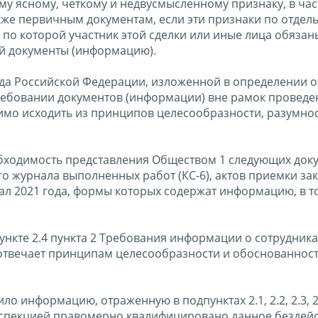
у ясному, четкому и недвусмысленному признаку, в час
кже первичным документам, если эти признаки по отдел
 по которой участник этой сделки или иные лица обязан
ей документы (информацию).
да Российской Федерации, изложенной в определении о
требовании документов (информации) вне рамок проведе
мо исходить из принципов целесообразности, разумнос
необходимость представления Обществом 1 следующих док
го журнала выполненных работ (КС-6), актов приемки з
тал 2021 года, формы которых содержат информацию, в т
нкте 2.4 пункта 2 Требования информации о сотрудника
 отвечает принципам целесообразности и обоснованности
ло информацию, отраженную в подпунктах 2.1, 2.2, 2.3, 2.
Инспекцией правомерно квалифицировано данное бездейс