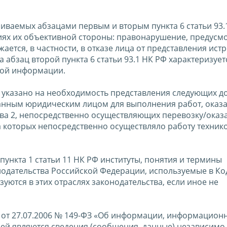
иваемых абзацами первым и вторым пункта 6 статьи 93.
ях их объективной стороны: правонарушение, предусм
жается, в частности, в отказе лица от представления ис
а абзац второй пункта 6 статьи 93.1 НК РФ характеризуетс
ой информации.
ния указано на необходимость представления следующих д
анным юридическим лицом для выполнения работ, оказа
тва 2, непосредственно осуществляющих перевозку/оказа
а которых непосредственно осуществляло работу техник
 пункта 1 статьи 11 НК РФ институты, понятия и термины
нодательства Российской Федерации, используемые в Ко
уются в этих отраслях законодательства, если иное не
а от 27.07.2006 № 149-ФЗ «Об информации, информацион
ей являются сведения (сообщения, данные) независимо