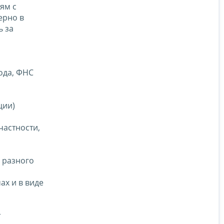
ям с
ерно в
ь за
ода, ФНС
ции)
частности,
 разного
ах и в виде
т