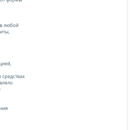
 в любой
иты,
цией,
 средствах
твляло
х
ения