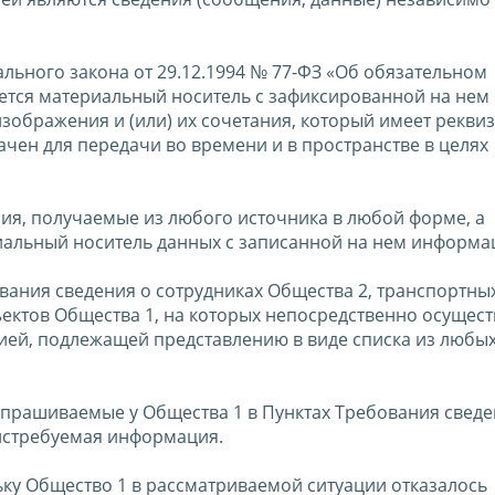
ального закона от 29.12.1994 № 77-ФЗ «Об обязательном
ется материальный носитель с зафиксированной на нем
изображения и (или) их сочетания, который имеет реквиз
чен для передачи во времени и в пространстве в целях
ия, получаемые из любого источника в любой форме, а
альный носитель данных с записанной на нем информа
вания сведения о сотрудниках Общества 2, транспортных
ъектов Общества 1, на которых непосредственно осущес
ией, подлежащей представлению в виде списка из любы
запрашиваемые у Общества 1 в Пунктах Требования свед
 истребуемая информация.
льку Общество 1 в рассматриваемой ситуации отказалось