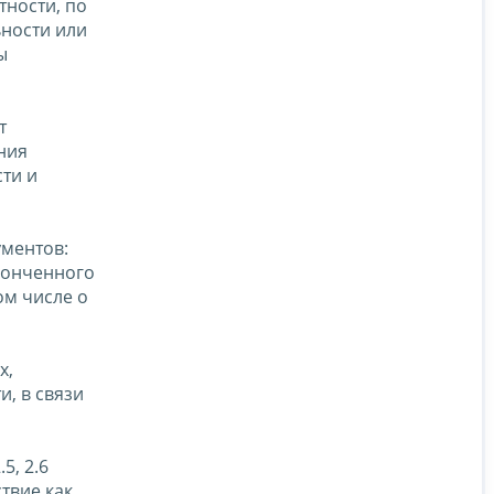
тности, по
ьности или
ы
т
ния
ти и
ументов:
аконченного
ом числе о
х,
, в связи
5, 2.6
твие как