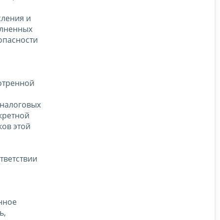
сления и
олненных
опасности
отренной
 налоговых
кретной
ков этой
ответствии
нное
ь,