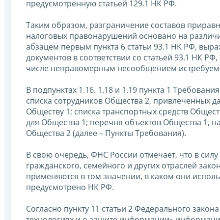
предусмотренную статьей 129.1 НК РФ.
Таким образом, разграничение составов приравн
налоговых правонарушений основано на различи
абзацем первым пункта 6 статьи 93.1 НК РФ, выра
документов в соответствии со статьей 93.1 НК РФ, 
числе неправомерным несообщением истребуем
В подпунктах 1.16. 1.18 и 1.19 пункта 1 Требова
списка сотрудников Общества 2, привлеченных д
Обществу 1; списка транспортных средств Общес
для Общества 1; перечня объектов Общества 1, н
Общества 2 (далее – Пункты Требования).
В свою очередь, ФНС России отмечает, что в силу
гражданского, семейного и других отраслей зако
применяются в том значении, в каком они использ
предусмотрено НК РФ.
Согласно пункту 11 статьи 2 Федерального закон
технологиях и о защите информации» информаци