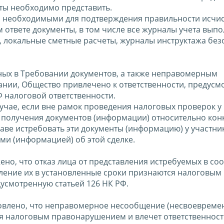
ты необходимо представить.
ся необходимыми для подтверждения правильности исчи
 ответе документы, в том числе все журналы учета вып
а, локальные сметные расчеты, журналы инструктажа без
ных в Требовании документов, а также неправомерным
нии, Общество привлечено к ответственности, предусм
РФ налоговой ответственности.
случае, если вне рамок проведения налоговых проверок у
 получения документов (информации) относительно кон
аве истребовать эти документы (информацию) у участни
ми (информацией) об этой сделке.
жено, что отказ лица от представления истребуемых в со
вление их в установленные сроки признаются налоговым
усмотренную статьей 126 НК РФ.
ановлено, что неправомерное несообщение (несвоевреме
 налоговым правонарушением и влечет ответственност