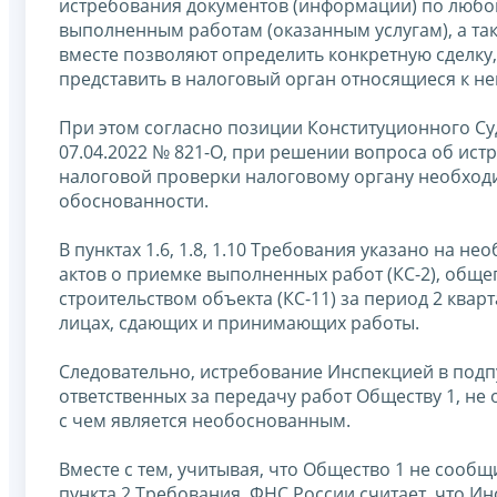
истребования документов (информации) по любом
выполненным работам (оказанным услугам), а та
вместе позволяют определить конкретную сделку,
представить в налоговый орган относящиеся к н
При этом согласно позиции Конституционного Су
07.04.2022 № 821-О, при решении вопроса об ис
налоговой проверки налоговому органу необходи
обоснованности.
В пунктах 1.6, 1.8, 1.10 Требования указано на 
актов о приемке выполненных работ (КС-2), обще
строительством объекта (КС-11) за период 2 квар
лицах, сдающих и принимающих работы.
Следовательно, истребование Инспекцией в подпу
ответственных за передачу работ Обществу 1, не
с чем является необоснованным.
Вместе с тем, учитывая, что Общество 1 не сообщи
пункта 2 Требования, ФНС России считает, что 