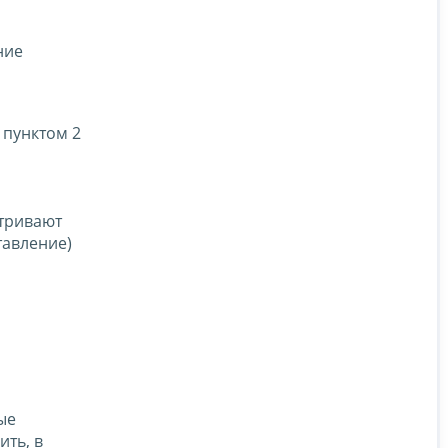
ние
 пунктом 2
атривают
тавление)
ые
ить, в