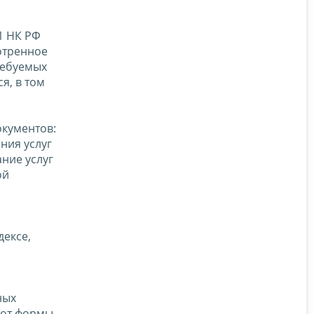
1 НК РФ
отренное
требуемых
я, в том
окументов:
ния услуг
ние услуг
ой
дексе,
ных
 от формы