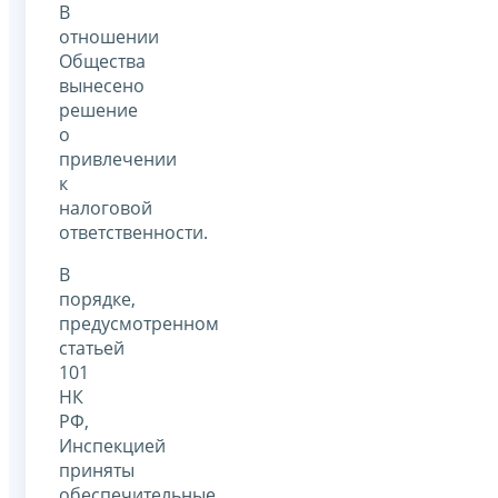
В
отношении
Общества
вынесено
решение
о
привлечении
к
налоговой
ответственности.
В
порядке,
предусмотренном
статьей
101
НК
РФ,
Инспекцией
приняты
обеспечительные