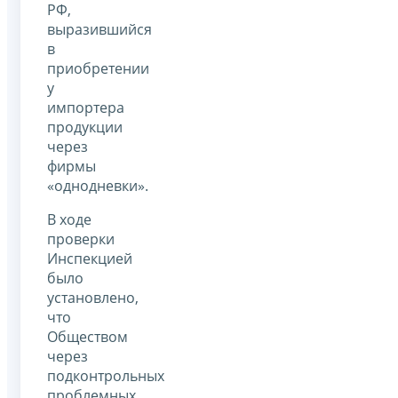
РФ,
выразившийся
в
приобретении
у
импортера
продукции
через
фирмы
«однодневки».
В ходе
проверки
Инспекцией
было
установлено,
что
Обществом
через
подконтрольных
проблемных