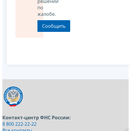
решении
по
жалобе.
Контакт-центр ФНС России:
8 800 222-22-22
Все контакты