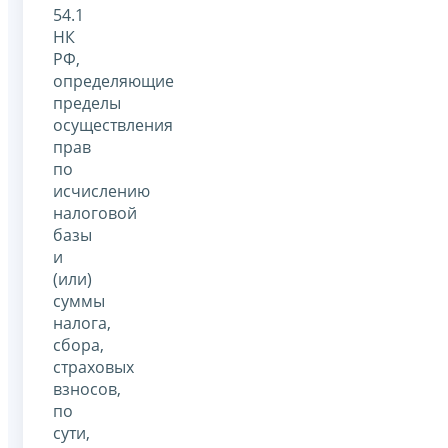
54.1
НК
РФ,
определяющие
пределы
осуществления
прав
по
исчислению
налоговой
базы
и
(или)
суммы
налога,
сбора,
страховых
взносов,
по
сути,