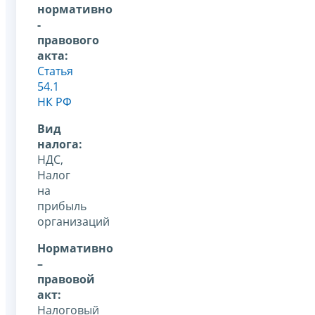
нормативно
-
правового
акта:
Статья
54.1
НК РФ
Вид
налога:
НДС,
Налог
на
прибыль
организаций
Нормативно
–
правовой
акт:
Налоговый