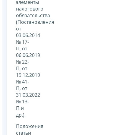
элементы
налогового
обязательства
(Постановления
от
03.06.2014
№ 17-
П, от
06.06.2019
№ 22-
П, от
19.12.2019
№ 41-
П, от
31.03.2022
№ 13-
П и
др.).
Положения
статьи