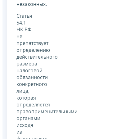
незаконных.
Статья
54.1
НК РФ
не
препятствует
определению
действительного
размера
налоговой
обязанности
конкретного
лица,
которая
определяется
правоприменительными
органами
исходя
из
фактических