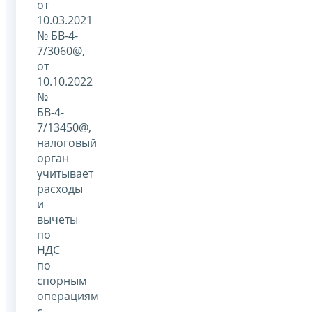
от
10.03.2021
№ БВ-4-
7/3060@,
от
10.10.2022
№
БВ-4-
7/13450@,
налоговый
орган
учитывает
расходы
и
вычеты
по
НДС
по
спорным
операциям
с