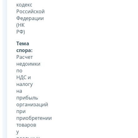
кодекс
Российской
Федерации
(НК
РФ)
Тема
спора:
Расчет
недоимки
по
НДС и
налогу
на
прибыль
организаций
при
приобретении
товаров
у