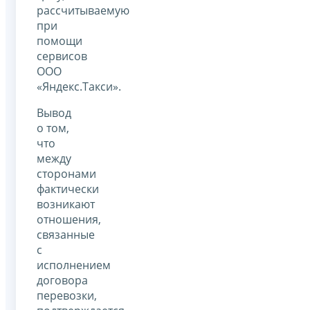
рассчитываемую
при
помощи
сервисов
ООО
«Яндекс.Такси».
Вывод
о том,
что
между
сторонами
фактически
возникают
отношения,
связанные
с
исполнением
договора
перевозки,