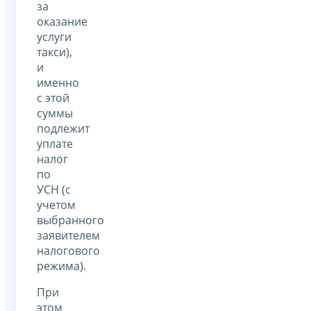
за
оказание
услуги
такси),
и
именно
с этой
суммы
подлежит
уплате
налог
по
УСН (с
учетом
выбранного
заявителем
налогового
режима).
При
этом