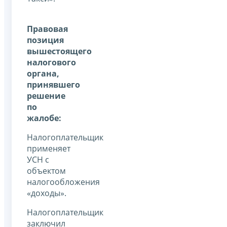
Правовая
позиция
вышестоящего
налогового
органа,
принявшего
решение
по
жалобе:
Налогоплательщик
применяет
УСН с
объектом
налогообложения
«доходы».
Налогоплательщик
заключил