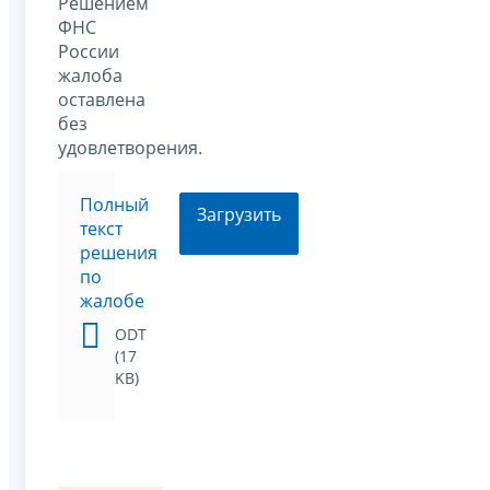
Решением
ФНС
России
жалоба
оставлена
без
удовлетворения.
Полный
Загрузить
текст
решения
по
жалобе
ODT
(17
KB)