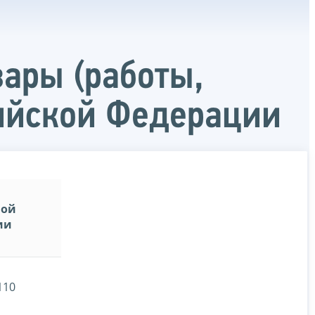
вары (работы,
сийской Федерации
ной
ии
110