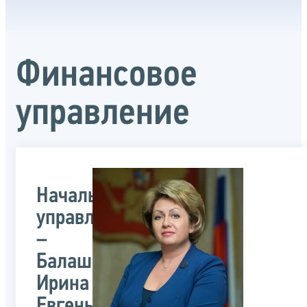
Финансовое
управление
Начальник
управления
–
Балашова
Ирина
Евгеньевна