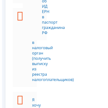
об
ИД
ЕРН
Я
в
хочу
паспорт
встать
гражданина
на
РФ
учет
в
налоговый
орган
(получить
выписку
из
реестра
налогоплательщиков)
Я
хочу