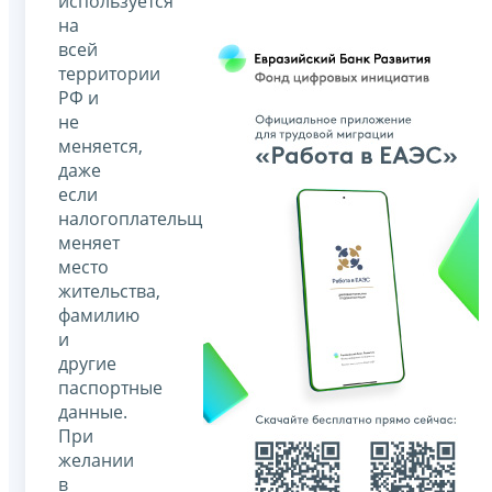
используется
на
всей
территории
РФ и
не
меняется,
даже
если
налогоплательщик
меняет
место
жительства,
фамилию
и
другие
паспортные
данные.
При
желании
в