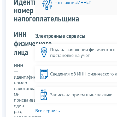
Идентификационный
Что такое «ИНН»?
номер
налогоплательщика
ИНН
Электронные сервисы
физического
Подача заявления физического 
лица
постановке на учет
ИНН
—
Сведения об ИНН физического 
идентификационный
номер
налогоплательщика.
Он
Запись на прием в инспекцию
присваивается
один
Все сервисы
раз,