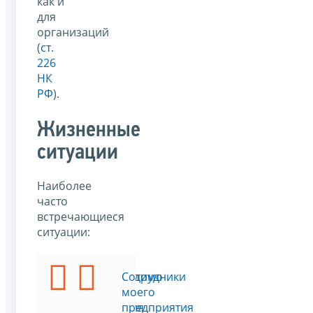
как и
для
организаций
(
ст.
226
НК
РФ
).
Жизненные
ситуации
Наиболее
часто
встречающиеся
ситуации:
Необходимо
Сотрудники
подать
моего
сведения
предприятия