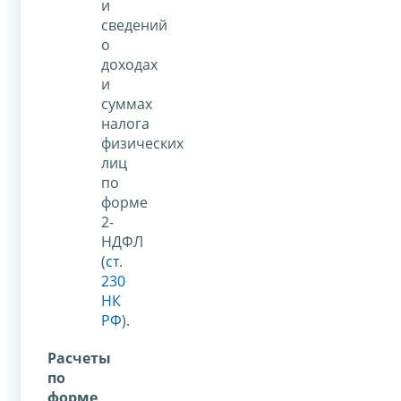
и
сведений
о
доходах
и
суммах
налога
физических
лиц
по
форме
2-
НДФЛ
(
ст.
230
НК
РФ
).
Расчеты
по
форме