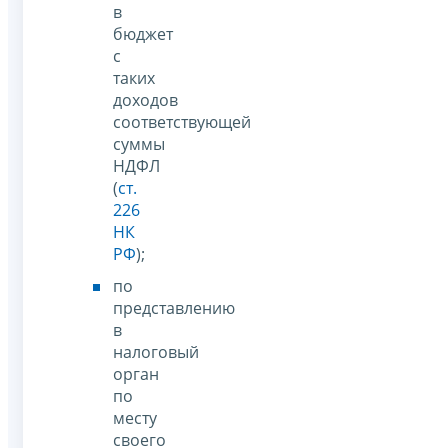
в
бюджет
с
таких
доходов
соответствующей
суммы
НДФЛ
(
ст.
226
НК
РФ
);
по
представлению
в
налоговый
орган
по
месту
своего