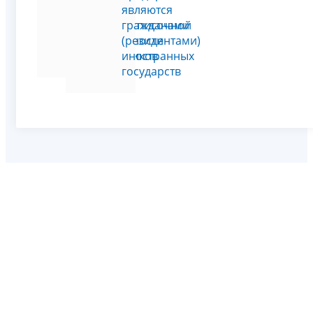
о
являются
среднесписочной
гражданами
численности
(резидентами)
работников
иностранных
государств