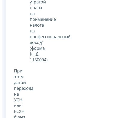
утратой
права
на
применение
налога
на
профессиональный
доход"
(форма
КНД
1150094).
При
этом
датой
перехода
на
УСН
или
ЕСХН
будет