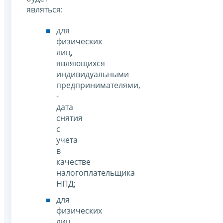
являться:
для
физических
лиц,
являющихся
индивидуальными
предпринимателями,
-
дата
снятия
с
учета
в
качестве
налогоплательщика
НПД;
для
физических
лиц,