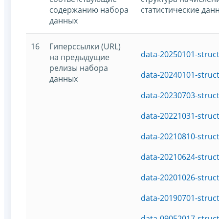
содержанию набора
статистические дан
данных
16
Гиперссылки (URL)
data-20250101-struc
на предыдущие
релизы набора
data-20240101-struc
данных
data-20230703-struc
data-20221031-struc
data-20210810-struc
data-20210624-struc
data-20201026-struc
data-20190701-struc
data-09052017-struc