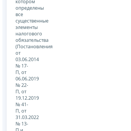
котором
определены
все
существенные
элементы
налогового
обязательства
(Постановления
от
03.06.2014
№ 17-
П, от
06.06.2019
№ 22-
П, от
19.12.2019
№ 41-
П, от
31.03.2022
№ 13-
П и