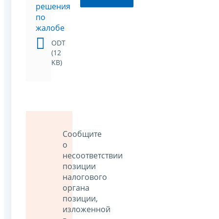
решения
по
жалобе
ODT
(12
KB)
Сообщите
о
несоответствии
позиции
налогового
органа
позиции,
изложенной