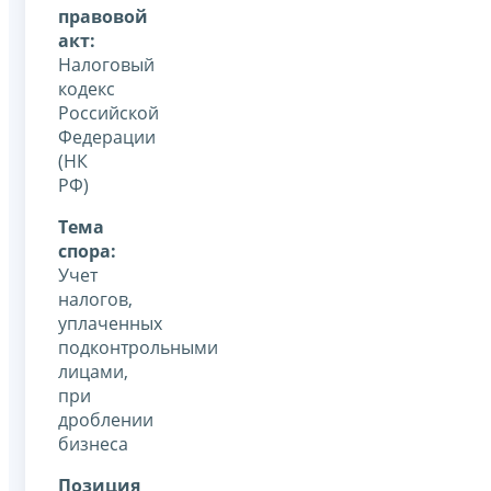
правовой
акт:
Налоговый
кодекс
Российской
Федерации
(НК
РФ)
Тема
спора:
Учет
налогов,
уплаченных
подконтрольными
лицами,
при
дроблении
бизнеса
Позиция