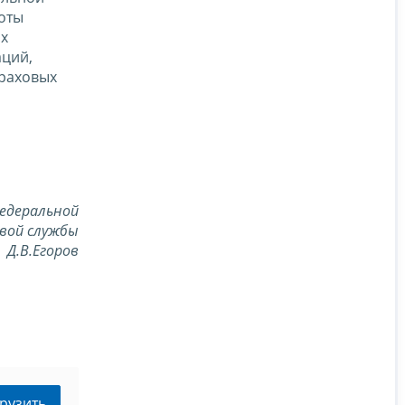
оты
ых
аций,
траховых
едеральной
вой службы
Д.В.Егоров
рузить