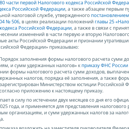
 80 части первой Налогового кодекса Российской Федер
одекса Российской Федерации
, а также абзацем первым пу
льной налоговой службе, утвержденного
постановлением
04 № 506
, в целях реализации положений
главы 25 «Нало
 кодекса Российской Федерации
, а также в связи с приня
несении изменений в части первую и вторую Налогового
ные акты Российской Федерации и признании утративши
ссийской Федерации» приказываю:
Порядок заполнения формы налогового расчета сумм до
ям, и сумм удержанных налогов» к
приказу ФНС России
нии формы налогового расчета сумм доходов, выплаче
ержанных налогов, порядка её заполнения, а также фор
 (зарегистрирован Министерством юстиции Российской 
 согласно приложению к настоящему приказу.
пает в силу по истечении двух месяцев со дня его офиц
2025 года, и применяется для представления налогового 
ым организациям, и сумм удержанных налогов за нало
а.
приказа возложить на заместителя руководителя Федер