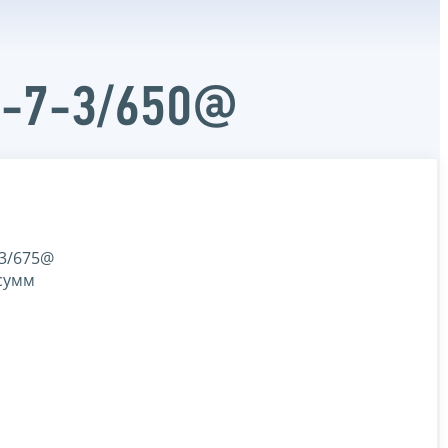
Д-7-3/650@
-3/675@
сумм