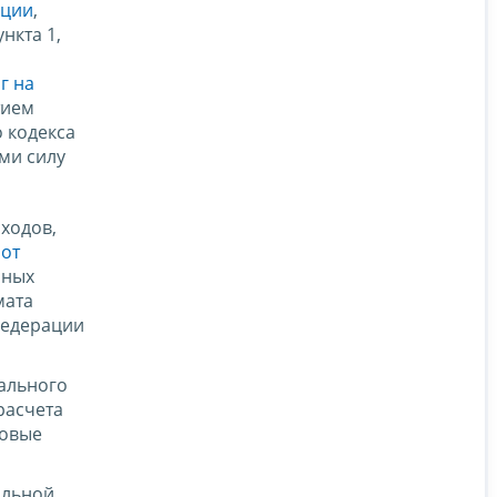
ации
,
нкта 1,
г на
тием
 кодекса
ми силу
ходов,
 от
нных
мата
Федерации
иального
расчета
говые
альной